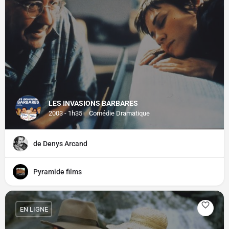
LES INVASIONS BARBARES
2003 - 1h35
Comédie Dramatique
de Denys Arcand
Pyramide films
EN LIGNE