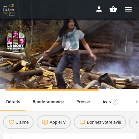
La mort d'un bûcheron
1972 - 1h55
Disponibilité : EN FESTIVAL, EN LIGNE
Détails
Bande-annonce
Presse
Avis
0
J'aime
AppleTV
Donnez votre avis