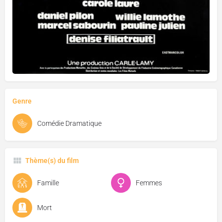
Genre
Comédie Dramatique
Thème(s) du film
Famille
Femmes
Mort