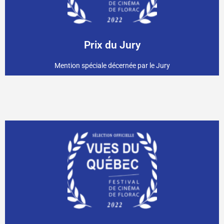
de Emma Roufs
ATALAYA,
Prix du Jury
Mention spéciale décernée par le Jury
Québec
Offert par Les Offices Jeunesses et internationaux du
accompagnée par le.la lauréat.e !
Programmation sur 5 dates à travers toute la France,
Tournée française du film !
de Aucéane Roux