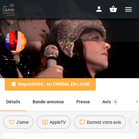
Il était une fois dans L'Est
1974 - 1h41
Disponibilité : AU CINÉMA, EN LIGNE
Détails
Bande-annonce
Presse
Avis
0
J'aime
AppleTV
Donnez votre avis