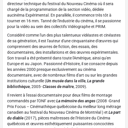
directeur technique du festival du Nouveau Cinéma où il sera
chargé de la programmation de la section vidéo, dédiée
aucinéma Expérimental. En parallèle, il commence très tôt à
tourner en 16 mm. Tanné de l'industrie du cinéma, il se passionne
pour la vidéo au sein des collectifs Vidéographe et PRIM.
Considéré comme l'un des plus talentueux vidéastes et cinéastes
de sa génération, il est l'auteur d'une cinquantaine d'œuvres qui
comprennent des œuvres de fiction, des essais, des
documentaires, des installations et des œuvres expérimentales.
Son travail a été présenté dans toute l'Amérique, ainsi qu'en
Europe et au Japon. Passionné d'Histoire, il se consacre depuis
les années 2000 presque exclusivement au cinéma
documentaire, avec de nombreux films d'art ou sur les grandes
institutions culturelle (
Un musée dans la ville
,
La grande
bibliothèque
, 2005-
Classes de maître
, 2009).
Il revient à l'essai documentaire pour deux films de montage
commandés par l'ONF avec
La mémoire des anges
(2008 -Grand
Prix Focus – Cinémathèque québécoise du meilleur long métrage
canadien au festival du Nouveau Cinéma de Montréal ) et
La part
du diable
(2017), pièces maîtresses de l'Histoire du Cinéma
québécois et œuvres esthétiquement puissantes concoctées