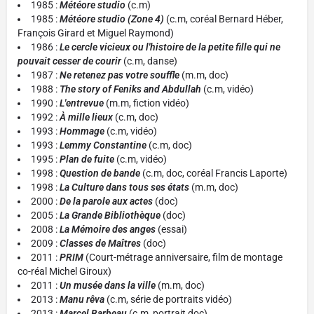
1985 :
Météore studio
(c.m)
1985 :
Météore studio
(Zone 4)
(c.m, coréal Bernard Héber,
François Girard et Miguel Raymond)
1986 :
Le cercle vicieux ou l'histoire de la petite fille qui ne
pouvait cesser de courir
(c.m, danse)
1987 :
Ne retenez pas votre souffle
(m.m, doc)
1988 :
The story of Feniks and Abdullah
(c.m, vidéo)
1990 :
L'entrevue
(m.m, fiction vidéo)
1992 :
À mille lieux
(c.m, doc)
1993 :
Hommage
(c.m, vidéo)
1993 :
Lemmy Constantine
(c.m, doc)
1995 :
Plan de fuite
(c.m, vidéo)
1998 :
Question de bande
(c.m, doc, coréal Francis Laporte)
1998 :
La Culture dans tous ses états
(m.m, doc)
2000 :
De la parole aux actes
(doc)
2005 :
La Grande Bibliothèque
(doc)
2008 :
La Mémoire des anges
(essai)
2009 :
Classes de Maîtres
(doc)
2011 :
PRIM
(Court-métrage anniversaire, film de montage
co-réal Michel Giroux)
2011 :
Un musée dans la ville
(m.m, doc)
2013 :
Manu rêva
(c.m, série de portraits vidéo)
2013 :
Marcel Barbeau
(c.m, portrait doc)