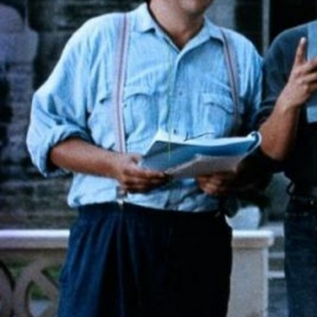
Historique
Studiocanal
est une société française de coproduction,
cinématographique et audiovisuelle, filiale du Groupe 
européens, la France, le Royaume-Uni, l'Allemagne ains
Canal distribue chaque année une cinquantaine de fil
Québec.
Studiocanal possède par ailleurs un catalogue de 5 000 
américains, dont il assure la conservation et la restaur
films, notamment pour des remakes.