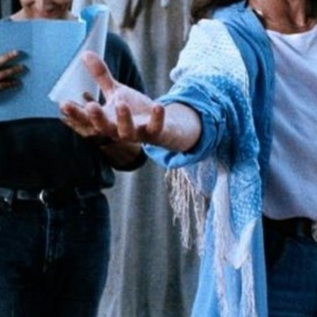
Partagez
Site internet
Activités
 d'acquisition et de distribution de films
Distrib
Canal+, active dans les trois principaux pays
i qu'en Australie et en Nouvelle-Zélande. Studio
ms en Europe et en Océanie et depuis peu au
Direction
titres anglais, italiens, français, allemands et
ation. Il gère aussi les ventes de droits sur ces
Maxime Saada
Sur les ré