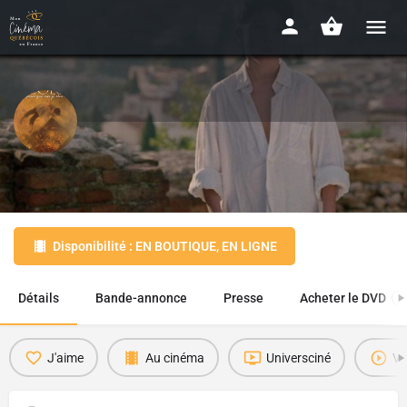
Léolo
1992 - 1h42
Disponibilité : EN BOUTIQUE, EN LIGNE
Détails
Bande-annonce
Presse
Acheter le DVD
1
J'aime
Au cinéma
Universciné
Vi