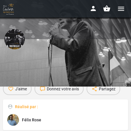
La bataille de Saint-Leonard
Détails
Bande-annonce
Avis
0
J'aime
Donnez votre avis
Partagez
Réalisé par :
Félix Rose