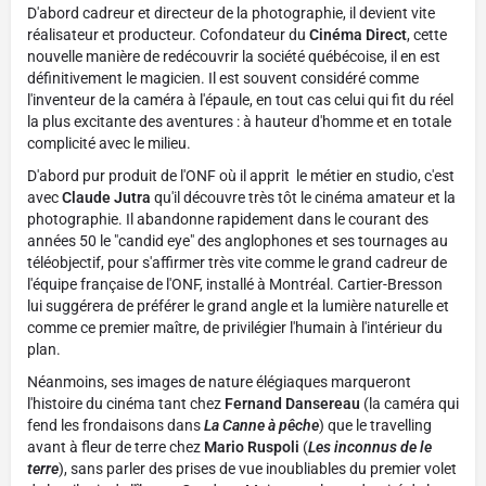
D'abord cadreur et directeur de la photographie, il devient vite
réalisateur et producteur. Cofondateur du
Cinéma Direct
, cette
nouvelle manière de redécouvrir la société québécoise, il en est
définitivement le magicien. Il est souvent considéré comme
l'inventeur de la caméra à l'épaule, en tout cas celui qui fit du réel
la plus excitante des aventures : à hauteur d'homme et en totale
complicité avec le milieu.
D'abord pur produit de l'ONF où il apprit le métier en studio, c'est
avec
Claude Jutra
qu'il découvre très tôt le cinéma amateur et la
photographie. Il abandonne rapidement dans le courant des
années 50 le "candid eye" des anglophones et ses tournages au
téléobjectif, pour s'affirmer très vite comme le grand cadreur de
l'équipe française de l'ONF, installé à Montréal. Cartier-Bresson
lui suggérera de préférer le grand angle et la lumière naturelle et
comme ce premier maître, de privilégier l'humain à l'intérieur du
plan.
Néanmoins, ses images de nature élégiaques marqueront
l'histoire du cinéma tant chez
Fernand Dansereau
(la caméra qui
fend les frondaisons dans
La Canne à pêche
) que le travelling
avant à fleur de terre chez
Mario Ruspoli
(
Les inconnus de le
terre
), sans parler des prises de vue inoubliables du premier volet