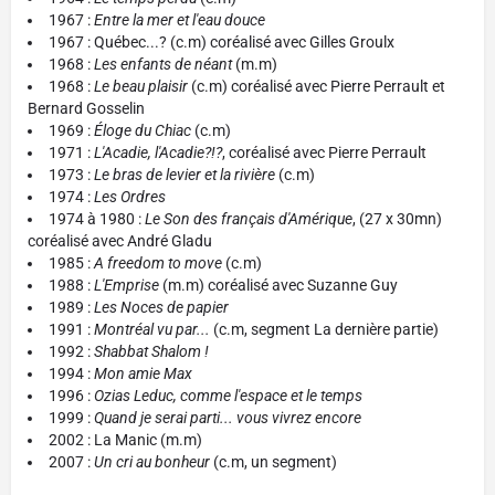
1967 :
Entre la mer et l'eau douce
1967 : Québec...? (c.m) coréalisé avec Gilles Groulx
1968 :
Les enfants de néant
(m.m)
1968 :
Le beau plaisir
(c.m) coréalisé avec Pierre Perrault et
Bernard Gosselin
1969 :
Éloge du Chiac
(c.m)
1971 :
L'Acadie, l'Acadie?!?
, coréalisé avec Pierre Perrault
1973 :
Le bras de levier et la rivière
(c.m)
1974 :
Les Ordres
1974 à 1980 :
Le Son des français d'Amérique
, (27 x 30mn)
coréalisé avec André Gladu
1985 :
A freedom to move
(c.m)
1988 :
L'Emprise
(m.m) coréalisé avec Suzanne Guy
1989 :
Les Noces de papier
1991 :
Montréal vu par...
(c.m, segment La dernière partie)
1992 :
Shabbat Shalom
!
1994 :
Mon amie Max
1996 :
Ozias Leduc, comme l'espace et le temps
1999 :
Quand je serai parti... vous vivrez encore
2002 : La Manic (m.m)
2007 :
Un cri au bonheur
(c.m, un segment)