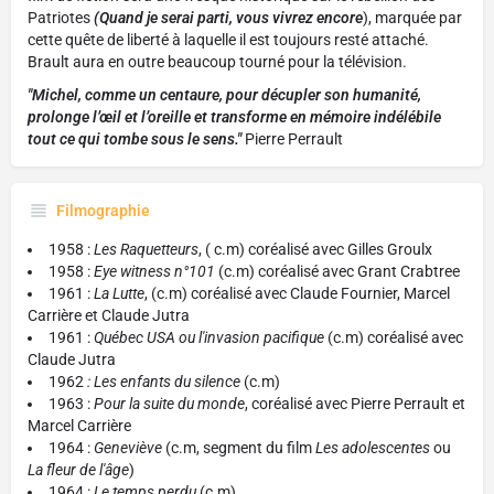
Patriotes
(Quand je serai parti, vous vivrez encore
), marquée par
cette quête de liberté à laquelle il est toujours resté attaché.
Brault aura en outre beaucoup tourné pour la télévision.
"Michel, comme un centaure, pour décupler son humanité,
prolonge l’œil et l’oreille et transforme en mémoire indélébile
tout ce qui tombe sous le sens."
Pierre Perrault
Filmographie
1958 :
Les Raquetteurs
, ( c.m) coréalisé avec Gilles Groulx
1958 :
Eye witness n°101
(c.m) coréalisé avec Grant Crabtree
1961 :
La Lutte
, (c.m) coréalisé avec Claude Fournier, Marcel
Carrière et Claude Jutra
1961 :
Québec USA ou l'invasion pacifique
(c.m) coréalisé avec
Claude Jutra
1962
: Les enfants du silence
(c.m)
1963 :
Pour la suite du monde
, coréalisé avec Pierre Perrault et
Marcel Carrière
1964 :
Geneviève
(c.m, segment du film
Les adolescentes
ou
La fleur de l'âge
)
1964 :
Le temps perdu
(c.m)