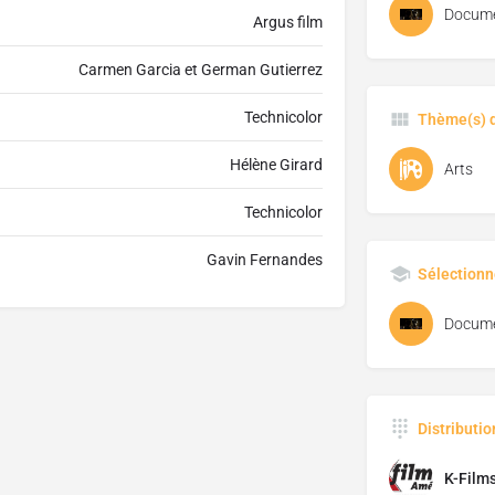
Docume
Argus film
Carmen Garcia et German Gutierrez
Technicolor
Thème(s) d
Hélène Girard
Arts
Technicolor
Gavin Fernandes
Sélectionn
Docume
Distributi
K-Film