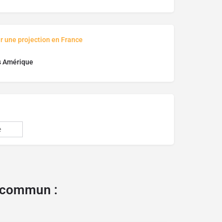
r une projection en France
s Amérique
e
e commun :