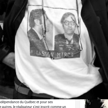
J'aime
Donnez votre avis
Partagez
Affiche
 certains de ses proches, les cinéastes Germán
e et polémiste Pierre Falardeau, décédé le 25
’indépendance du Québec et pour ses
e autres, le réalisateur s’est inscrit comme un