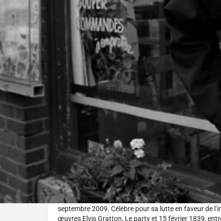
Réalisé par :
Carmen Garcia
German Gutierrez
L'histoire
À travers des images d’archives et les témoignages de
Gutierrez et Carmen Garcia font le portrait du cinéast
septembre 2009. Célèbre pour sa lutte en faveur de l
œuvres Elvis Gratton, Le party et 15 février 1839, entr