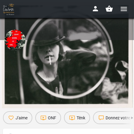
Le chat dans le sac
1964 - 1h15
Disponibilité : EN BOUTIQUE, EN LIGNE, GRATUIT
Détails
Bande-annonce
Presse
Acheter le DVD
1
J'aime
ONF
Tënk
Donnez votre a