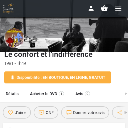
Le confort et l'indifférence
1981 - 1h49
Disponibilité : EN BOUTIQUE, EN LIGNE, GRATUIT
Détails
Acheter le DVD
Avis
1
0
J'aime
ONF
Donnez votre avis
Pa