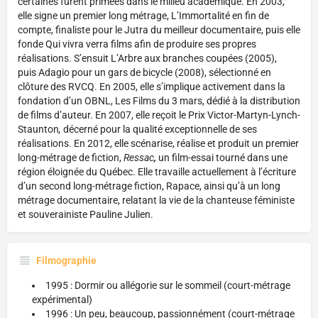
certaines furent primées dans le milieu académique. En 2003,
elle signe un premier long métrage, L’Immortalité en fin de
compte, finaliste pour le Jutra du meilleur documentaire, puis elle
fonde Qui vivra verra films afin de produire ses propres
réalisations. S’ensuit L’Arbre aux branches coupées (2005),
puis Adagio pour un gars de bicycle (2008), sélectionné en
clôture des RVCQ. En 2005, elle s’implique activement dans la
fondation d’un OBNL, Les Films du 3 mars, dédié à la distribution
de films d’auteur. En 2007, elle reçoit le Prix Victor-Martyn-Lynch-
Staunton
,
décerné pour la qualité exceptionnelle de ses
réalisations. En 2012, elle scénarise, réalise et produit un premier
long-métrage de fiction,
Ressac
,
un film-essai tourné dans une
région éloignée du Québec. Elle travaille actuellement à l’écriture
d’un second long-métrage fiction, Rapace, ainsi qu’à un long
métrage documentaire, relatant la vie de la chanteuse féministe
et souverainiste Pauline Julien.
Filmographie
1995 : Dormir ou allégorie sur le sommeil (court-métrage
expérimental)
1996 : Un peu, beaucoup, passionnément (court-métrage