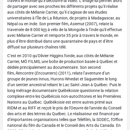
travers le monde qu’il découvre la vidéo. L’image lui permet alors
de partager avec ses proches les différents projets qu’il réalise
aux côtés de Mélanie Carrier, qu’il s’agisse de ses études
universitaires à l’Île de La Réunion, de projets à Madagascar, au
Népal ou en Inde. Son premier film,
Asiemut
(2007), relate la
traversée de 8 000 k
m
à vélo de la Mongolie à l’Inde qu'il effectue
avec Mélanie Carrier et remporte 35 prix à travers le monde, en
plus d’être distribué dans une quarantaine de pays et d’être
diffusé sur plusieurs chaînes télé.
C’est en 2010 qu'Olivier Higgins fonde, aux côtés de Mélanie
Carrier, MÖ FILMS, une boîte de production basée à Québec et
dédiée principalement au documentaire. Son second
film,
Rencontre
(
Encounters
) (2011), relate l’aventure d’un
groupe de jeunes Innus, Hurons-Wnedat et Saguenéen le long
d’un sentier ancestral reliant le Lac Saint-Jean à Québec. Puis le
long métrage documentaire
Québékoisie
questionne la relation
complexe entre les Québécois non-autochtones et les Premières
Nations au Québec.
Québékoisie
est entre autres primé aux
RIDM et au RIFF et reçoit le prix de l'Oeuvre de l'année du Conseil
des arts et des letrres du Québec. Le réalisateur est financé par
d’importantes organisations telles que Téléfilm, la SODEC, l'Office
national du film du Canada et le Conseil des Arts du Canada. En