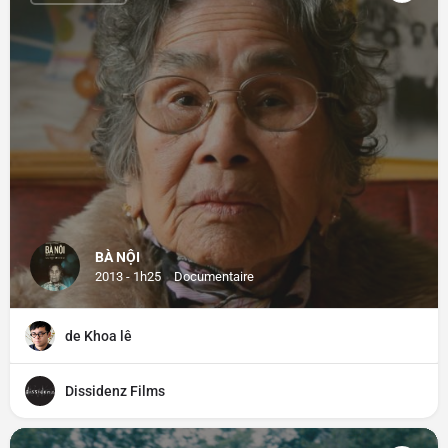
BÀ NỘI
2013 - 1h25
Documentaire
de Khoa lê
Dissidenz Films