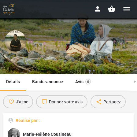
La rivière sans repos
2019 - 1h39
Détails
Bande-annonce
Avis
0
J'aime
Donnez votre avis
Partagez
Réalisé par :
Marie-Hélène Cousineau