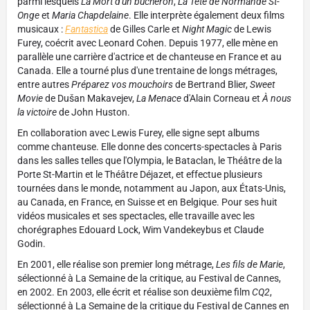
parmi lesquels
La Mort d'un bûcheron
,
La Tête de Normande St-
Onge
et
Maria Chapdelaine
. Elle interprète également deux films
musicaux :
Fantastica
de Gilles Carle et
Night Magic
de Lewis
Furey, coécrit avec Leonard Cohen. Depuis 1977, elle mène en
parallèle une carrière d'actrice et de chanteuse en France et au
Canada. Elle a tourné plus d'une trentaine de longs métrages,
entre autres
Préparez vos mouchoirs
de Bertrand Blier,
Sweet
Movie
de Dušan Makavejev,
La Menace
d'Alain Corneau et
À nous
la victoire
de John Huston.
En collaboration avec Lewis Furey, elle signe sept albums
comme chanteuse. Elle donne des concerts-spectacles à Paris
dans les salles telles que l'Olympia, le Bataclan, le Théâtre de la
Porte St-Martin et le Théâtre Déjazet, et effectue plusieurs
tournées dans le monde, notamment au Japon, aux États-Unis,
au Canada, en France, en Suisse et en Belgique. Pour ses huit
vidéos musicales et ses spectacles, elle travaille avec les
chorégraphes Edouard Lock, Wim Vandekeybus et Claude
Godin.
En 2001, elle réalise son premier long métrage,
Les fils de Marie
,
sélectionné à La Semaine de la critique, au Festival de Cannes,
en 2002. En 2003, elle écrit et réalise son deuxième film
CQ2
,
sélectionné à La Semaine de la critique du Festival de Cannes en