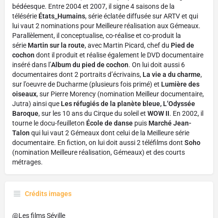
bédéesque. Entre 2004 et 2007, il signe 4 saisons de la
télésérie
États_Humains
, série éclatée diffusée sur ARTV et qui
lui vaut 2 nominations pour Meilleure réalisation aux Gémeaux.
Parallèlement, il conceptualise, co-réalise et co-produit la
série
Martin sur la route
, avec Martin Picard, chef du
Pied de
cochon
dont il produit et réalise également le DVD documentaire
inséré dans l’
Album du pied de cochon
. On lui doit aussi 6
documentaires dont 2 portraits d’écrivains,
La vie a du charme
,
sur l’oeuvre de Ducharme (plusieurs fois primé) et
Lumière des
oiseaux
, sur Pierre Morency (nomination Meilleur documentaire,
Jutra) ainsi que
Les réfugiés de la planète bleue, L’Odyssée
Baroque
, sur les 10 ans du Cirque du soleil et
WOW II
. En 2002, il
tourne le docu-feuilleton
École de danse
puis
Marché Jean-
Talon
qui lui vaut 2 Gémeaux dont celui de la Meilleure série
documentaire. En fiction, on lui doit aussi 2 téléfilms dont
Soho
(nomination Meilleure réalisation, Gémeaux) et des courts
métrages.
Crédits images
@Les films Séville