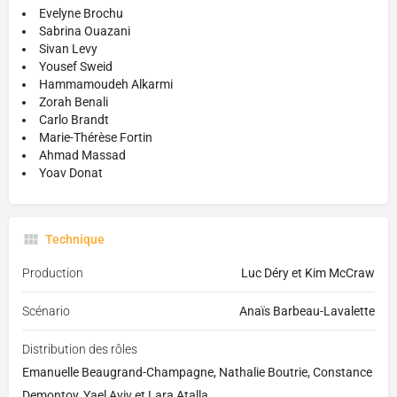
Evelyne Brochu
Sabrina Ouazani
Sivan Levy
Yousef Sweid
Hammamoudeh Alkarmi
Zorah Benali
Carlo Brandt
Marie-Thérèse Fortin
Ahmad Massad
Yoav Donat
Technique
Production
Luc Déry et Kim McCraw
Scénario
Anaïs Barbeau-Lavalette
Distribution des rôles
Emanuelle Beaugrand-Champagne, Nathalie Boutrie, Constance
Demontoy, Yael Aviv et Lara Atalla