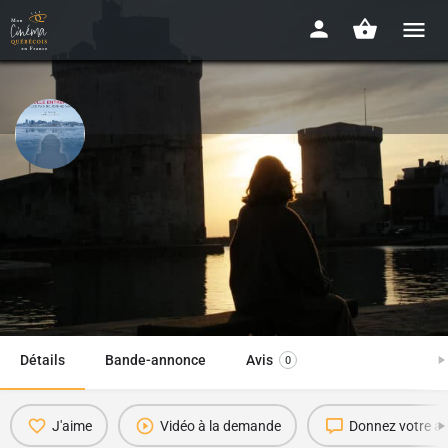
La folle entreprise, sur les pas de
Jeanne Mance
2010 - 58 min
Disponibilité : EN LIGNE
Détails
Bande-annonce
Avis
0
J'aime
Vidéo à la demande
Donnez votre av