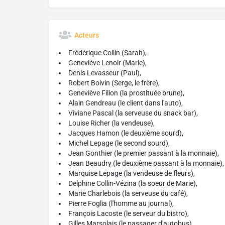
Acteurs
Frédérique Collin (Sarah),
Geneviève Lenoir (Marie),
Denis Levasseur (Paul),
Robert Boivin (Serge, le frère),
Geneviève Filion (la prostituée brune),
Alain Gendreau (le client dans l'auto),
Viviane Pascal (la serveuse du snack bar),
Louise Richer (la vendeuse),
Jacques Hamon (le deuxième sourd),
Michel Lepage (le second sourd),
Jean Gonthier (le premier passant à la monnaie),
Jean Beaudry (le deuxième passant à la monnaie),
Marquise Lepage (la vendeuse de fleurs),
Delphine Collin-Vézina (la soeur de Marie),
Marie Charlebois (la serveuse du café),
Pierre Foglia (l'homme au journal),
François Lacoste (le serveur du bistro),
Gilles Marsolais (le passager d'autobus)