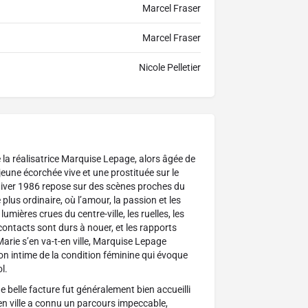
Marcel Fraser
Marcel Fraser
Nicole Pelletier
 la réalisatrice Marquise Lepage, alors âgée de
 jeune écorchée vive et une prostituée sur le
l’hiver 1986 repose sur des scènes proches du
 plus ordinaire, où l’amour, la passion et les
mières crues du centre-ville, les ruelles, les
ontacts sont durs à nouer, et les rapports
rie s’en va-t-en ville, Marquise Lepage
on intime de la condition féminine qui évoque
l.
 belle facture fut généralement bien accueilli
-t-en ville a connu un parcours impeccable,