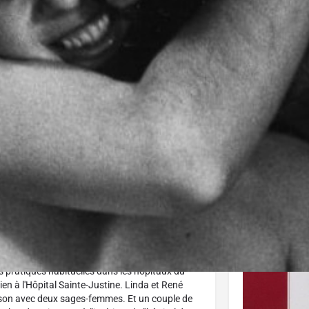
J'aime
Donnez votre avis
Partagez
Affiche
rmet d'assister dans l'intimité aux
ciper au film. Par leur action, ils aident à
 alternatives aux interventions médicales
s pratiques habituelles dans les hôpitaux du
en à l'Hôpital Sainte-Justine. Linda et René
aison avec deux sages-femmes. Et un couple de