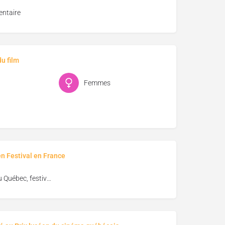
ntaire
u film
Femmes
en Festival en France
Vues du Québec, festival de cinéma de Florac