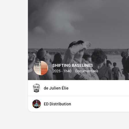
SHIFTING BASELINES
2025 - 1h40
Documentaire
de Julien Élie
ED Distribution