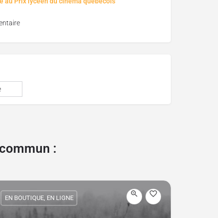
é au Prix lycéen du cinéma québécois
ntaire
e
e commun :
EN BOUTIQUE, EN LIGNE