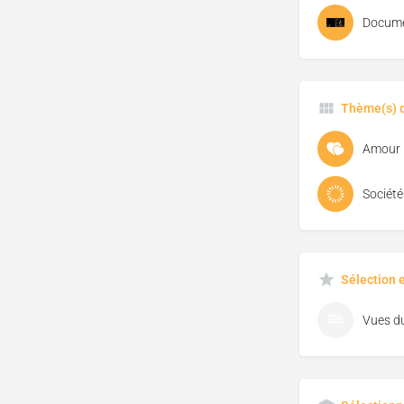
Docume
Thème(s) d
Amour
Société
Sélection 