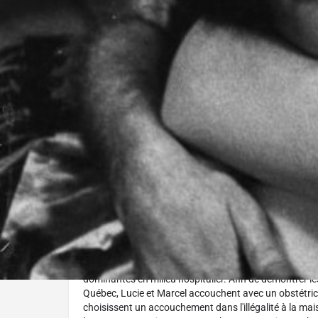
Réalisé par :
Serge Giguère
L'histoire
Depuis que le monde est monde est un film-choc qui pe
accouchements de trois couples qui ont accepté de parti
illustrer le questionnement, mais aussi à proposer des
dominantes en milieu hospitalier. Afin de démontrer le
Québec, Lucie et Marcel accouchent avec un obstétrici
choisissent un accouchement dans l'illégalité à la m