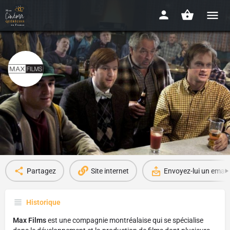
Max films
Depuis 1990
Infos
Films sur la plateforme
6
Partagez
Site internet
Envoyez-lui un email
Historique
Max Films
est une compagnie montréalaise qui se spécialise