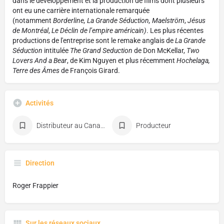
dans le développement et la production de films dont plusieurs
ont eu une carrière internationale remarquée
(notamment
Borderline, La Grande Séduction, Maelström
,
Jésus
de Montréal
,
Le Déclin de l’empire américain
)
. Les plus récentes
productions de l'entreprise sont le remake anglais de
La Grande
Séduction
intitulée
The Grand Seduction
de Don McKellar,
Two
Lovers And a Bear
, de Kim Nguyen et plus récemment
Hochelaga,
Terre des Âmes
de François Girard.
Activités
Distributeur au Canada
Producteur
Direction
Roger Frappier
Sur les réseaux sociaux