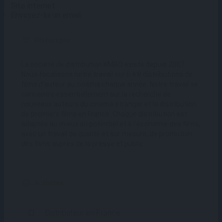
Site internet
Envoyez-lui un email
Historique
La société de distribution KMBO existe depuis 2007.
Nous focalisons notre travail sur 6 à 8 distributions de
films d'auteur au cinéma chaque année. Notre travail se
concentre essentiellement sur la recherche de
nouveaux auteurs du cinéma étranger et la distribution
de premiers films en France. Chaque distribution est
adaptée au mieux au potentiel et à l'économie des films,
avec un travail de qualité et sur mesure, de promotion
des films auprès de la presse et public.
Activités
Distributeur en France