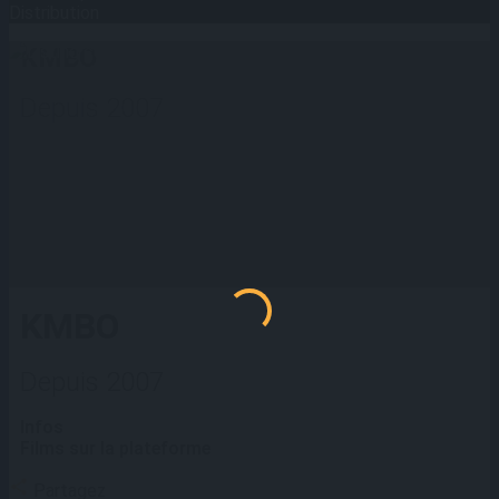
Distribution
KMBO
Depuis 2007
KMBO
Depuis 2007
Infos
Films sur la plateforme
Partagez