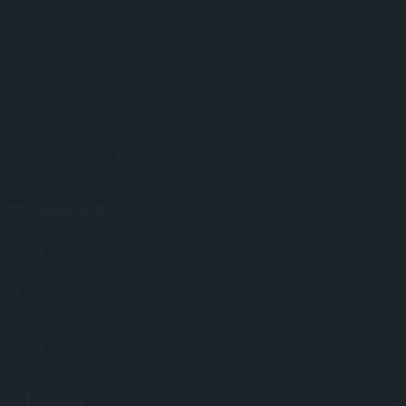
Prix Hommage
Activités du festival
Programmation 2026
Résidence Croisée France-Québec
Historique et archives
Compétitions
2025 – 16e édition
2024 – 15e édition
2023 – 14e édition
2022 – 13e édition
Education à l’image
Outils pédagogiques
Le Prix lycéen du cinéma québécois
PLCQ 2026
PLCQ 2025
PLCQ 2024
PLCQ 2023
PLCQ 2022
La Boutique