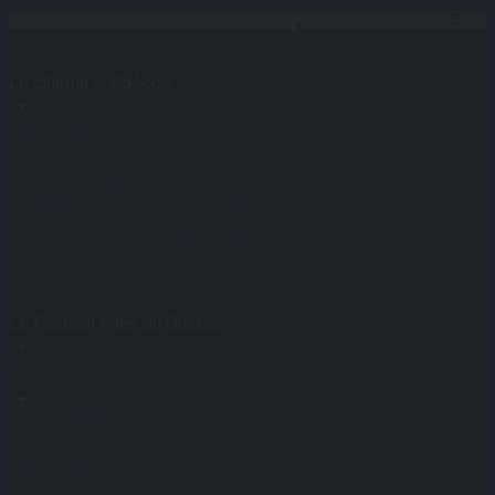
Se connecter
Le cinéma québécois
0
Les films québécois en France
L’Agenda
Nos Entretiens
Artisans du cinéma québécois
L’Histoire du cinéma québécois
Le cinéma québécois à Cannes
Journée du cinéma canadien
Les Festivals amis du cinéma québécois
Programmer un film
Le Festival Vues du Québec
2026 : La Gaspésie et les Îles-de-la-Madeleine
Photos 2026
Les invité.es
Les films en compétition
Région à l’honneur