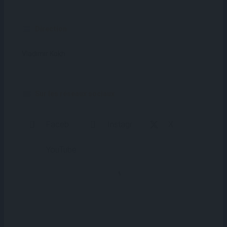
Direction
Vladimir Kokh
Sur les réseaux sociaux
Facebook
Instagram
X
YouTube