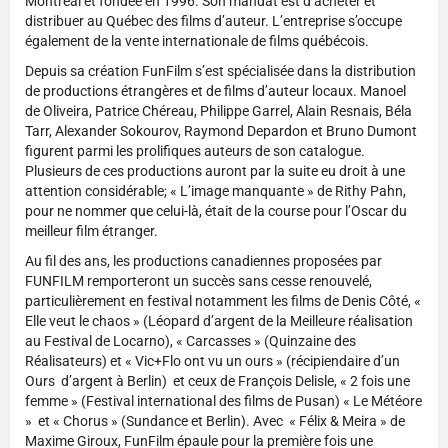
Montréal et fondée en 1996. Son mandat est d’acheter et
distribuer au Québec des films d’auteur. L’entreprise s’occupe
également de la vente internationale de films québécois.
Depuis sa création FunFilm s’est spécialisée dans la distribution
de productions étrangères et de films d’auteur locaux. Manoel
de Oliveira, Patrice Chéreau, Philippe Garrel, Alain Resnais, Béla
Tarr, Alexander Sokourov, Raymond Depardon et Bruno Dumont
figurent parmi les prolifiques auteurs de son catalogue.
Plusieurs de ces productions auront par la suite eu droit à une
attention considérable; « L’image manquante » de Rithy Pahn,
pour ne nommer que celui-là, était de la course pour l’Oscar du
meilleur film étranger.
Au fil des ans, les productions canadiennes proposées par
FUNFILM remporteront un succès sans cesse renouvelé,
particulièrement en festival notamment les films de Denis Côté, «
Elle veut le chaos » (Léopard d’argent de la Meilleure réalisation
au Festival de Locarno), « Carcasses » (Quinzaine des
Réalisateurs) et « Vic+Flo ont vu un ours » (récipiendaire d’un
Ours d’argent à Berlin) et ceux de François Delisle, « 2 fois une
femme » (Festival international des films de Pusan) « Le Météore
» et « Chorus » (Sundance et Berlin). Avec « Félix & Meira » de
Maxime Giroux, FunFilm épaule pour la première fois une