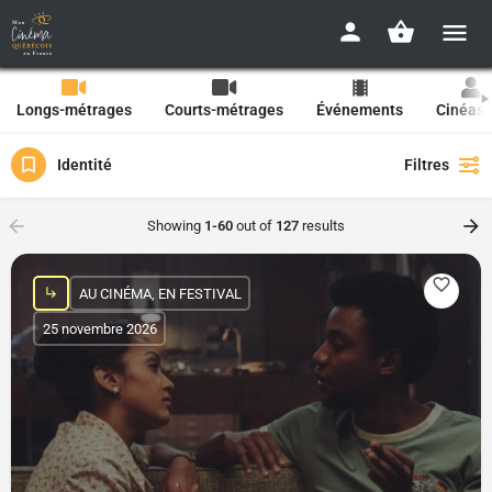
Longs-métrages
Courts-métrages
Événements
Cinéast
Identité
Filtres
Showing
1-60
out of
127
results
AU CINÉMA, EN FESTIVAL
25 novembre 2026