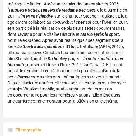
métrage de fiction. Après un premier documentaire en 2006
(
Huguette Uguay, l’envers de Madame Bec-Sec
), elle a terminé en
2011
J’m’en va r’viendre
, sur le chanteur Stephen Faulkner. Elle a
également collaboré au docuweb
Ici chez soi
pour l’ONF en 2013
et a participé à la réalisation de plusieurs séries documentaires,
dont
Taverne
pour la chaîne Historia et
Ma vie après le sport
,
pour Télé-Québec. Après avoir réalisé quelques segments de la
série
Le théâtre des opérations
d’Hugo Latulippe (ARTV, 2015),
elle co-réalise avec Christian Laurence un documentaire sur le
film Slapshot, intitulé
Du hockey propre : la petite histoire d’un
film culte
, qui sera diffusé à l’hiver 2016 sur Canal D. Elle vient
aussi de terminer la co-réalisation de la première saison de la
série
Parconaute
sur les parc thématiques à travers le monde.
Depuis plusieurs années, elle est aussi cinéaste-formatrice avec
le projet Wapikoni mobile, studio ambulant de formation
en documentaire pour les Premières Nations. Elle mène aussi
une carrière comme monteur pour la télévision et le cinéma.
Filmographie