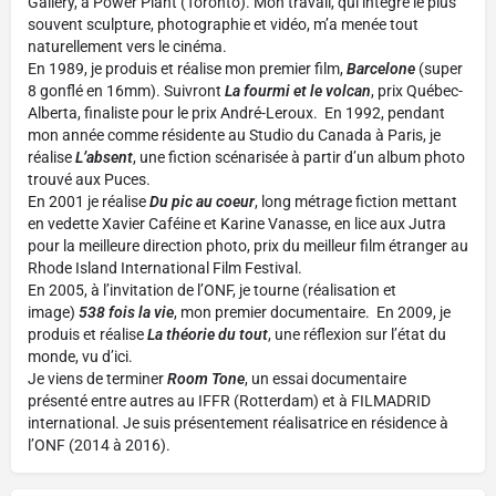
Gallery, à Power Plant (Toronto). Mon travail, qui intègre le plus
souvent sculpture, photographie et vidéo, m’a menée tout
naturellement vers le cinéma.
En 1989, je produis et réalise mon premier film,
Barcelone
(super
8 gonflé en 16mm). Suivront
La fourmi et le volcan
, prix Québec-
Alberta, finaliste pour le prix André-Leroux. En 1992, pendant
mon année comme résidente au Studio du Canada à Paris, je
réalise
L’absent
, une fiction scénarisée à partir d’un album photo
trouvé aux Puces.
En 2001 je réalise
Du pic au coeur
, long métrage fiction mettant
en vedette Xavier Caféine et Karine Vanasse, en lice aux Jutra
pour la meilleure direction photo, prix du meilleur film étranger au
Rhode Island International Film Festival.
En 2005, à l’invitation de l’ONF, je tourne (réalisation et
image)
538 fois la vie
, mon premier documentaire. En 2009, je
produis et réalise
La théorie du tout
, une réflexion sur l’état du
monde, vu d’ici.
Je viens de terminer
Room Tone
, un essai documentaire
présenté entre autres au IFFR (Rotterdam) et à FILMADRID
international. Je suis présentement réalisatrice en résidence à
l’ONF (2014 à 2016).