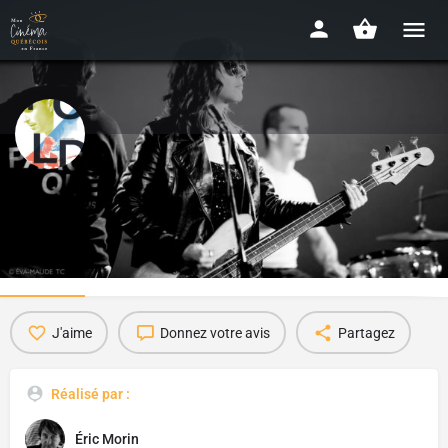
Nous sommes Gold
2019 - 1h39
Détails
Bande-annonce
Presse
Bonus
Av
1
J'aime
Donnez votre avis
Partagez
Réalisé par :
Éric Morin