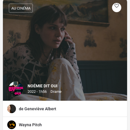
AU CINÉMA
NOÉMIE DIT OUI
2022 - 1h56
Drame
de Geneviève Albert
Wayna Pitch