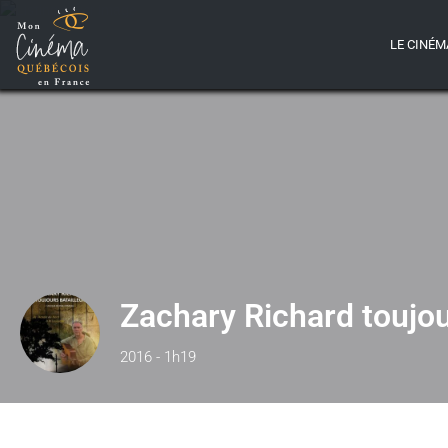
LE CINÉM
Zachary Richard toujou
2016 - 1h19