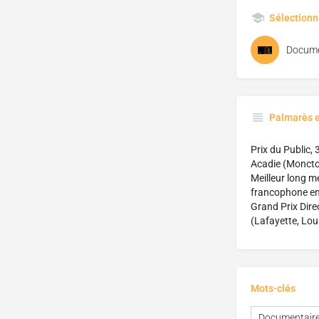
Sélectionn
Docume
Palmarès 
Prix du Public,
Acadie (Monct
Meilleur long m
francophone en
Grand Prix Dire
(Lafayette, Lou
Mots-clés
Documentair