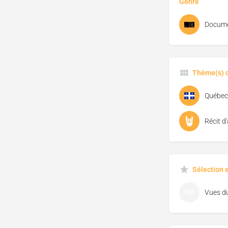
Genre
Docume
Thème(s) d
Québec
Récit d
Sélection 