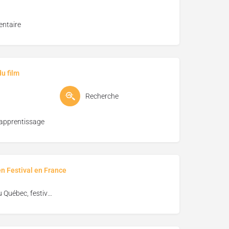
ntaire
u film
Recherche
'apprentissage
en Festival en France
Vues du Québec, festival de cinéma de Florac