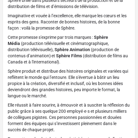
Sphère brille dans plusieurs secteurs de la production et de la
distribution de films et d’émissions de télévision.
Imaginative et vouée à l’excellence, elle marque les cœurs et les
esprits des gens. Raconter de bonnes histoires, de la bonne
façon : voilà la promesse de Sphère.
Cette promesse s'exprime par trois marques :
Sphère
Média
(production télévisuelle et cinématographique,
distribution télévisuelle),
Sphère Animation
(production de
contenus d’animation) et
Sphère Films
(distribution de films au
Canada et à l'international).
Sphère produit et distribue des histoires originales et variées qui
reflètent le monde qui l’entoure. Elle s'évertue à bâtir un lieu
propice à la création, diversifié et inclusif, où les bonnes idées
deviendront des grandes histoires, peu importe le format, la
langue ou le marché.
Elle réussit à faire sourire, à émouvoir et à susciter la réflexion du
public grâce à ses quelque 200 employé·e·s et plusieurs milliers
de collègues pigistes. Ces personnes passionnées et douées
forment des équipes qui s’investissent pleinement dans le
succès de chaque projet.