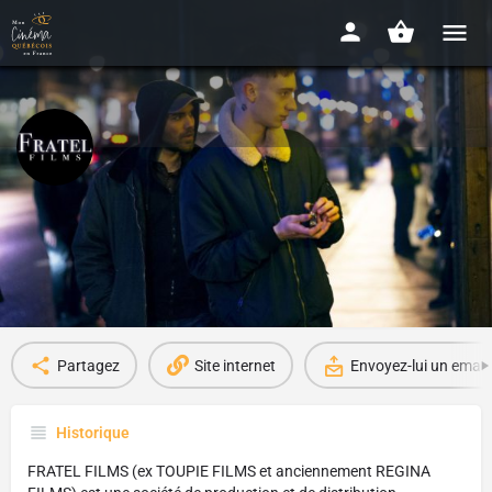
Fratel films
Depuis 2009
Infos
Films sur la plateforme
1
Partagez
Site internet
Envoyez-lui un email
Historique
FRATEL FILMS (ex TOUPIE FILMS et anciennement REGINA