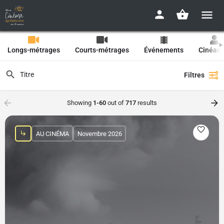
Longs-métrages
Courts-métrages
Événements
Cinéast
Filtres
Showing
1-60
out of
717
results
AU CINÉMA
Novembre 2026