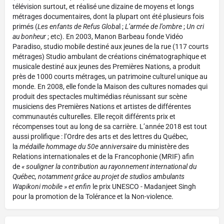
télévision surtout, et réalisé une dizaine de moyens et longs
métrages documentaires, dont la plupart ont été plusieurs fois
primés (
Les enfants de Refus Globa
l ;
L’armée de l’ombre
;
Un cri
au bonheur
; etc). En 2003, Manon Barbeau fonde Vidéo
Paradiso, studio mobile destiné aux jeunes de la rue (117 courts
métrages) Studio ambulant de créations cinématographique et
musicale destiné aux jeunes des Premières Nations, a produit
près de 1000 courts métrages, un patrimoine culturel unique au
monde. En 2008, elle fonde la Maison des cultures nomades qui
produit des spectacles multimédias réunissant sur scène
musiciens des Premières Nations et artistes de différentes
communautés culturelles. Elle reçoit différents prix et
récompenses tout au long de sa carrière. L’année 2018 est tout
aussi prolifique : l’Ordre des arts et des lettres du Québec,
la
médaille hommage du 50e anniversaire
du ministère des
Relations internationales et de la Francophonie (MRIF) afin
de
« souligner la contribution au rayonnement international du
Québec, notamment grâce au projet de studios ambulants
Wapikoni mobile » et enfin
le prix UNESCO - Madanjeet Singh
pour la promotion de la Tolérance et la Non-violence.