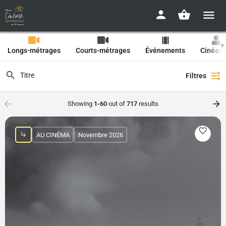
Longs-métrages
Courts-métrages
Événements
Cinéast
Filtres
Showing
1-60
out of
717
results
AU CINÉMA
Novembre 2026