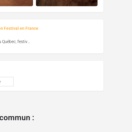
en Festival en France
Vues du Québec, festival de cinéma de Florac
e
e commun :