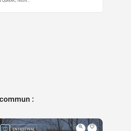
Vues du Québec, festival de cinéma de Florac
e commun :
EN FESTIVAL