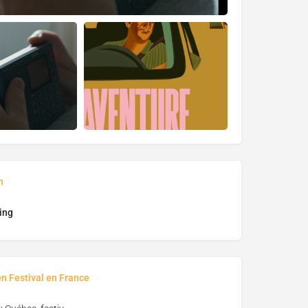
n
ing
en Festival en France