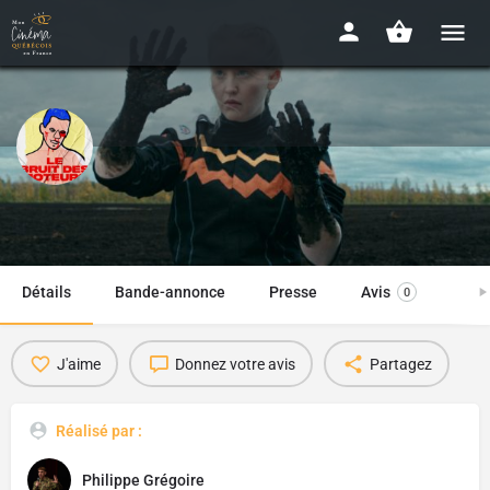
Le bruit des moteurs
2021 - 79 min.
Détails
Bande-annonce
Presse
Avis
0
J'aime
Donnez votre avis
Partagez
Réalisé par :
Philippe Grégoire