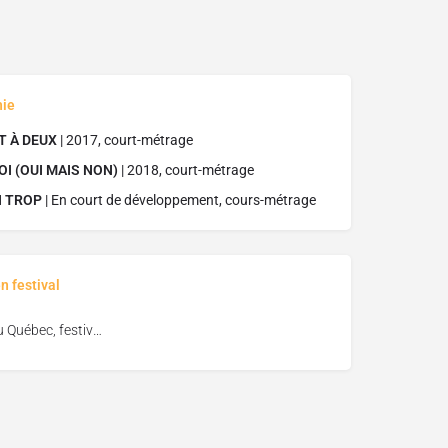
hie
IT À DEUX
| 2017, court-métrage
OI (OUI MAIS NON)
| 2018, court-métrage
N TROP
| En court de développement, cours-métrage
n festival
Vues du Québec, festival de cinéma de Florac