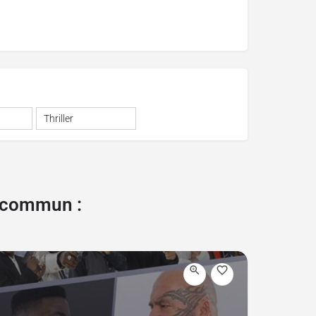
1
Thriller
e commun :