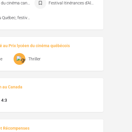
Festival du cinéma canadien de Dieppe
Festival Itinérances d'Alès
Vues du Québec, festival de cinéma de Florac
é au Prix lycéen du cinéma québécois
e
Thriller
on au Canada
 4:3
et Récompenses