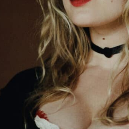
a
Universciné
Vidéo à la demande
Donnez 
Distribute
BAC Fi
Affiche
ouveau père et ingénieur sans histoire, est
 journaliste vedette, encourage ce dernier à
s de sa misogynie. À la suite d’une épiphanie,
e son côté, sa femme Nadine conjugue post
de abyssale. L’arrivée dans leur vie, d’une
ur existence.