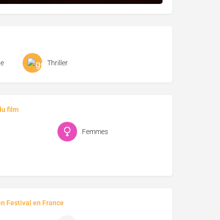
e
Thriller
u film
Femmes
en Festival en France