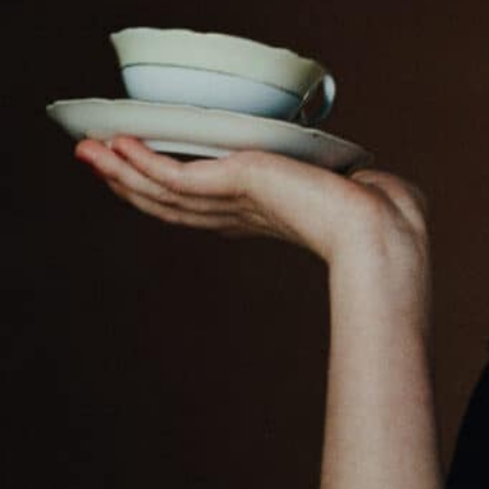
J'aime
Au ciném
Réalisé par :
Monia Chokri
L'histoire
Suite à une blague sexiste qui devient virale, Cédric, n
suspendu par son employeur. Son frère Jean-Michel, un
amorcer une réflexion thérapeutique sur les fondement
Cédric entreprend l’écriture d’un livre sur le sujet. D
partum et charge mentale qui l’enfonce dans une solitu
baby-sitter aux pouvoirs hypnotiques, chamboulera le