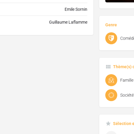
Emile Sornin
Guillaume Laflamme
Genre
Comédi
Thème(s) d
Famille
Société
Sélection 