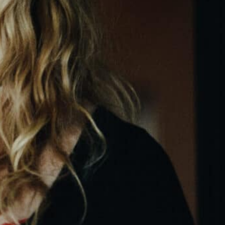
votre avis
Partagez
ur ou mandataire pour une projection en France
lms