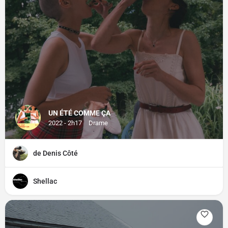
UN ÉTÉ COMME ÇA
2022 - 2h17
Drame
de Denis Côté
Shellac