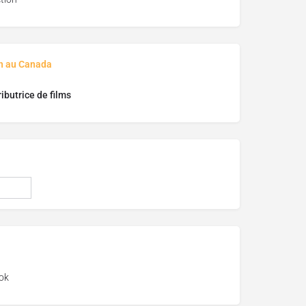
on au Canada
ributrice de films
ok