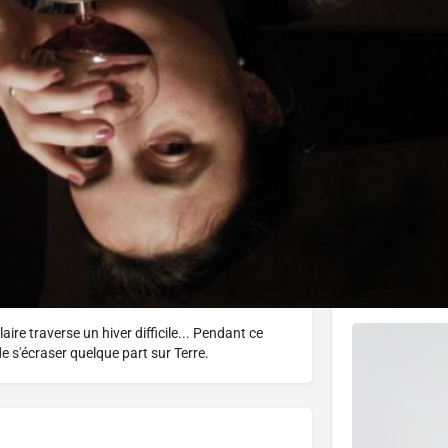
J'aime
Donnez votre avis
Partagez
Distribute
Vues d
Affiche
aire traverse un hiver difficile... Pendant ce
 s'écraser quelque part sur Terre.