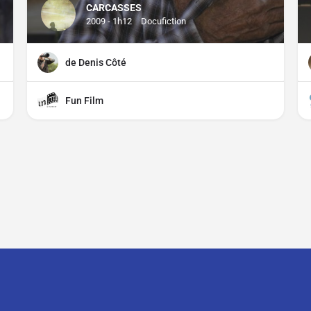
CARCASSES
2009 - 1h12
Docufiction
de Denis Côté
Fun Film
CGU
CGV
Mentions légales
Distributeurs, comment parti