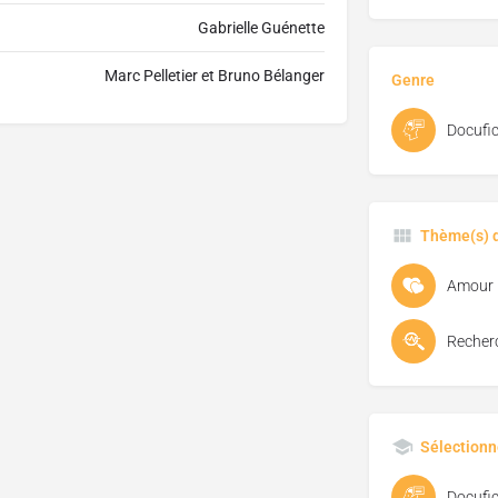
Gabrielle Guénette
Marc Pelletier et Bruno Bélanger
Genre
Docufic
Thème(s) d
Amour
Recher
Sélectionn
Docufic