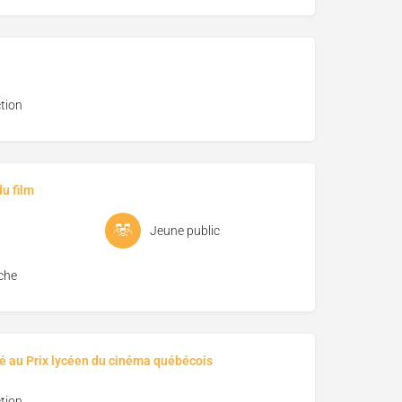
tion
u film
Jeune public
che
é au Prix lycéen du cinéma québécois
tion