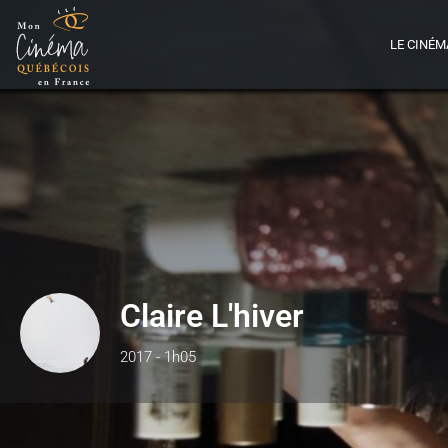
LE CINÉM
Claire L'hiver
2017 - 1h05
Détails
B