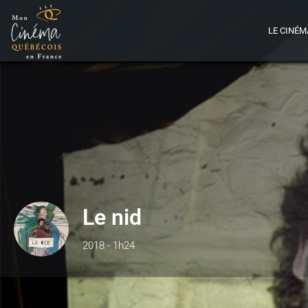
LE CINÉM
Le nid
2018 - 1h24
Détails
B