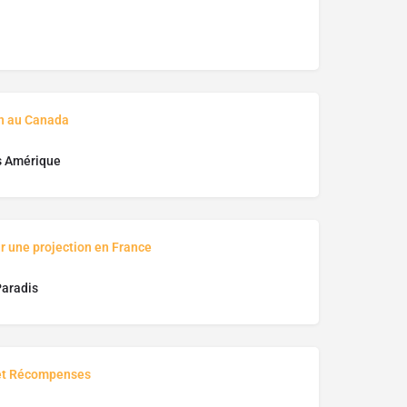
on au Canada
s Amérique
r une projection en France
Paradis
et Récompenses