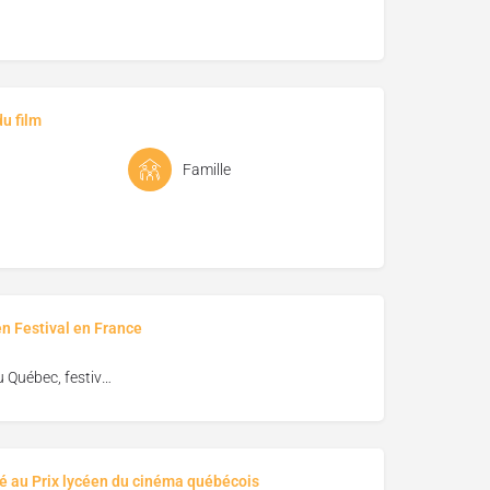
u film
Famille
en Festival en France
Vues du Québec, festival de cinéma de Florac
é au Prix lycéen du cinéma québécois