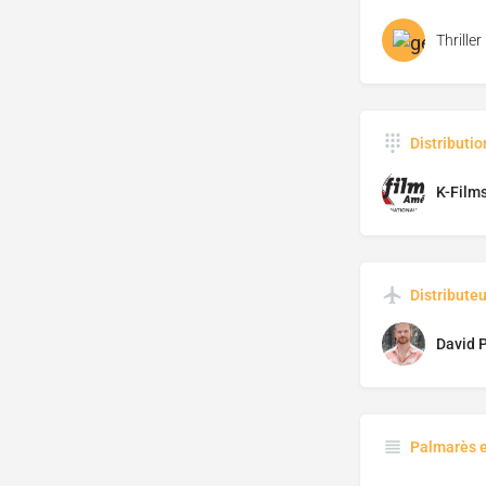
Thriller
Distributi
K-Film
Distributeu
David 
Palmarès 