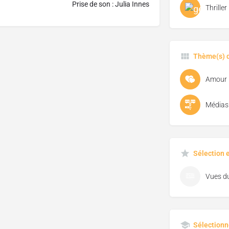
Prise de son : Julia Innes
Thriller
Thème(s) d
Amour
Médias
Sélection 
Sélectionn