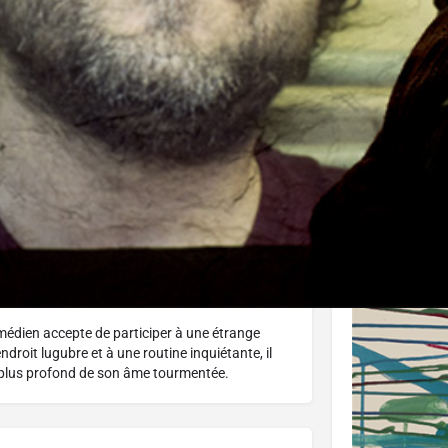
J'aime
Donnez votre avis
Partagez
Affiche
médien accepte de participer à une étrange
droit lugubre et à une routine inquiétante, il
u plus profond de son âme tourmentée.