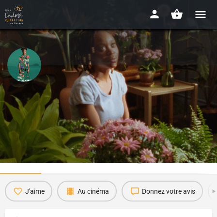
Cette Maison
2022 - 1h25
Date de sortie
Disponibilité : AU CINÉMA
27 décembre 2023
Détails
Bande-annonce
Avis
0
J'aime
Au cinéma
Donnez votre avis