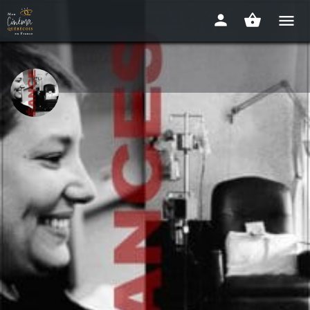
Séances
2012 - 1h24
Disponibilité : EN LIGNE, GRATUIT
Détails
Avis
0
J'aime
Vidéo à la demande
Donnez votre av