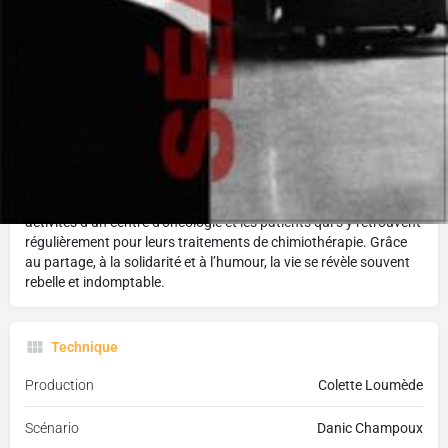
Réalisé par :
Danic Champoux
L'histoire
Le cancer peut-il être combattu dans un climat de relative
sérénité? Le cinéaste Danic Champoux le croit, et il tente de le
démontrer dans ce long métrage documentaire où il filme les
activités d’un centre d’oncologie et les patients qui s’y retrouvent
régulièrement pour leurs traitements de chimiothérapie. Grâce
au partage, à la solidarité et à l’humour, la vie se révèle souvent
rebelle et indomptable.
Technique
Production
Colette Loumède
Scénario
Danic Champoux