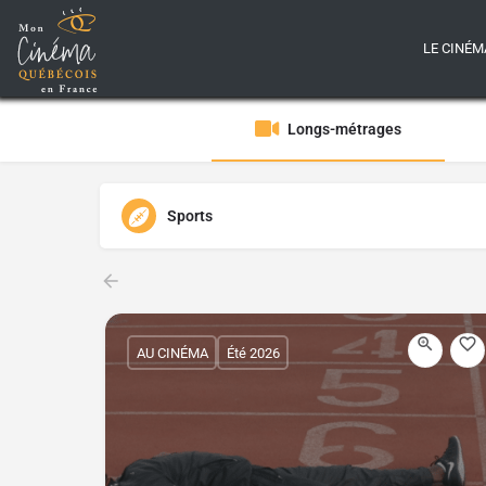
LE CINÉM
Longs-métrages
Sports
AU CINÉMA
Été 2026