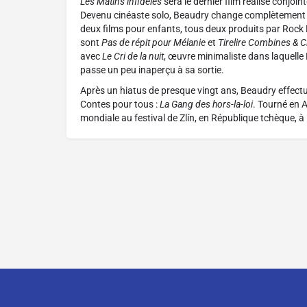
Les Matins infidèles
sera le dernier film réalisé conjo
Devenu cinéaste solo, Beaudry change complètement de
deux films pour enfants, tous deux produits par Rock
sont
Pas de répit pour Mélanie
et
Tirelire Combines & C
avec
Le Cri de la nuit
, œuvre minimaliste dans laquelle P
passe un peu inaperçu à sa sortie.
Après un hiatus de presque vingt ans, Beaudry effectue
Contes pour tous :
La Gang des hors-la-loi
. Tourné en A
mondiale au festival de Zlín, en République tchèque, à 
Contact
À propos