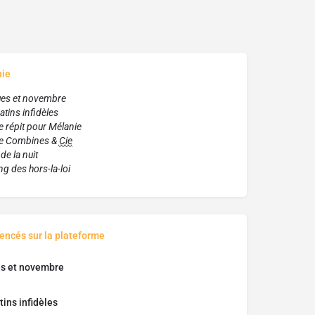
hie
ues et novembre
tins infidèles
e répit pour Mélanie
ire Combines &
Cie
de la nuit
g des hors-la-loi
rencés sur la plateforme
s et novembre
ins infidèles