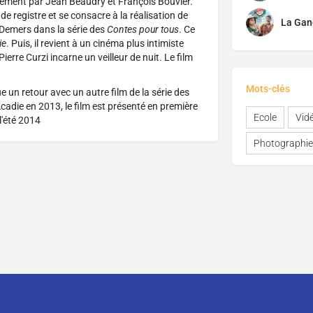
intement par Jean Beaudry et François Bouvier.
 registre et se consacre à la réalisation de
La Gang
 Demers dans la série des
Contes pour tous
. Ce
ie
. Puis, il revient à un cinéma plus intimiste
ierre Curzi incarne un veilleur de nuit. Le film
Mots-clés
 un retour avec un autre film de la série des
cadie en 2013, le film est présenté en première
Ecole
Vid
l'été 2014
Photographie
CGU
CGV
Mentions légales
Distributeurs, comment parti