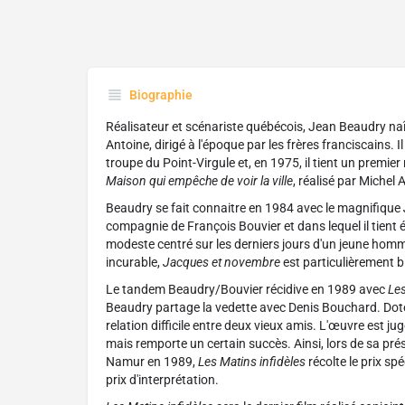
Biographie
Réalisateur et scénariste québécois, Jean Beaudry naît
Antoine, dirigé à l'époque par les frères franciscains. 
troupe du Point-Virgule et, en 1975, il tient un premi
Maison qui empêche de voir la ville
, réalisé par Michel 
Beaudry se fait connaitre en 1984 avec le magnifique
compagnie de François Bouvier et dans lequel il tient 
modeste centré sur les derniers jours d'un jeune hom
incurable,
Jacques et novembre
est particulièrement b
Le tandem Beaudry/Bouvier récidive en 1989 avec
Les
Beaudry partage la vedette avec Denis Bouchard. Doté d
relation difficile entre deux vieux amis. L'œuvre est 
mais remporte un certain succès. Ainsi, lors de sa pré
Namur en 1989,
Les Matins infidèles
récolte le prix sp
prix d'interprétation.