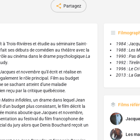
Partagez
Filmograp
 à Trois-Rivières et étudie au séminaire Saint-
1984 : Jacq
Il fait ses débuts de comédien au théâtre avec la
1988 : Les Ma
er rôle au cinéma dans le drame psychologique
La
1990 : Pas d
Audy.
1992 : Tirel
1996 : Le Cri 
Jacques et novembre
qu'il écrit et réalise en
2013 : La Gan
également le rôle principal. Film au budget
me se sachant atteint d'une maladie
ien reçu par la critique québécoise.
 Matins infidèles
, un drame dans lequel Jean
Films réfé
'un budget plus consistant, le film décrit la
jugée moins aboutie que
Jacques et novembre
,
sentation au festival du film francophone de
Jacque
écial du jury alors que Denis Bouchard reçoit un
Les mat