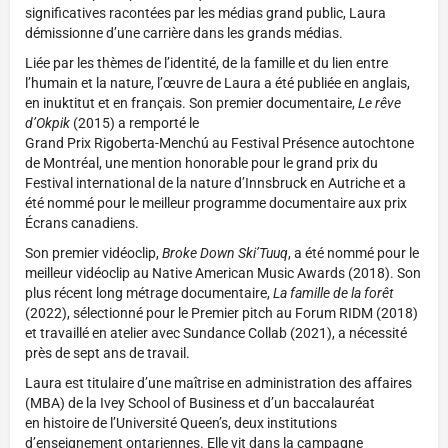
significatives racontées par les médias grand public, Laura
démissionne d’une carrière dans les grands médias.
Liée par les thèmes de l’identité, de la famille et du lien entre
l’humain et la nature, l’œuvre de Laura a été publiée en anglais,
en inuktitut et en français. Son premier documentaire,
Le rêve
d’Okpik
(2015) a remporté le
Grand Prix Rigoberta-Menchú au Festival Présence autochtone
de Montréal, une mention honorable pour le grand prix du
Festival international de la nature d’Innsbruck en Autriche et a
été nommé pour le meilleur programme documentaire aux prix
Écrans canadiens.
Son premier vidéoclip,
Broke Down Ski’Tuuq
, a été nommé pour le
meilleur vidéoclip au Native American Music Awards (2018). Son
plus récent long métrage documentaire,
La famille de la forêt
(2022), sélectionné pour le Premier pitch au Forum RIDM (2018)
et travaillé en atelier avec Sundance Collab (2021), a nécessité
près de sept ans de travail.
Laura est titulaire d’une maîtrise en administration des affaires
(MBA) de la Ivey School of Business et d’un baccalauréat
en histoire de l’Université Queen’s, deux institutions
d’enseignement ontariennes. Elle vit dans la campagne