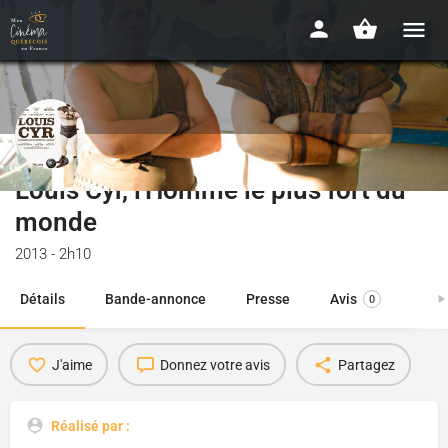
Louis Cyr, l'Homme le plus fort du
monde
2013 - 2h10
Détails
Bande-annonce
Presse
Avis
0
J'aime
Donnez votre avis
Partagez
Réalisé par :