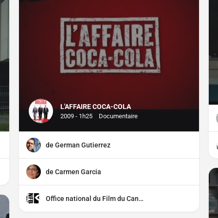
L'AFFAIRE COCA-COLA
2009 - 1h25
Documentaire
de German Gutierrez
de Carmen Garcia
Office national du Film du Canada (ONF)