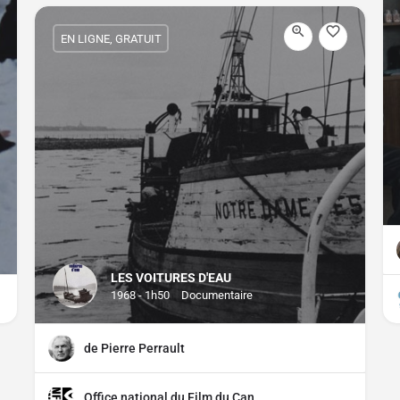
EN LIGNE, GRATUIT
LES VOITURES D'EAU
1968 - 1h50
Documentaire
de Pierre Perrault
Office national du Film du Canada (ONF)